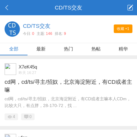
CD/TS交友
CD/TS交友
收藏
+1
今日:
0
主题:
146
排名:
9
全部
最新
热门
热帖
精华
X7eK45q
昨天 16:27
cd网，cd/ts/寻主/招奴，北京海淀附近，有CD或者主
嘛
cd网，cd/ts/寻主/招奴，北京海淀附近，有CD或者主嘛本人CDm，
比较大只，有点胖，28-170-72，找 ...
4
0